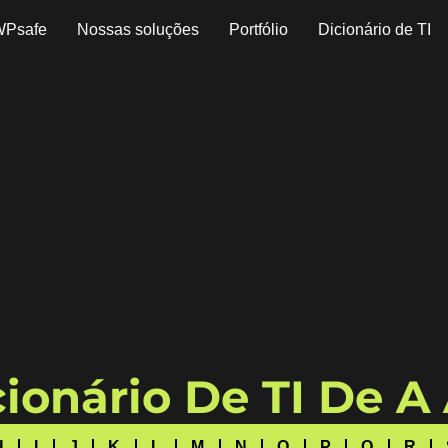
WPsafe
Nossas soluções
Portfólio
Dicionário de TI
ionário De TI De A
H
I
J
K
L
M
N
O
P
Q
R