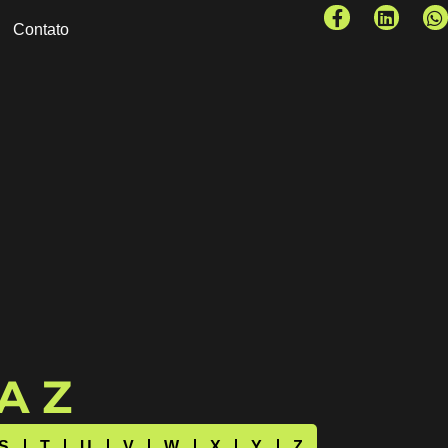
Contato
 A Z
S
T
U
V
W
X
Y
Z