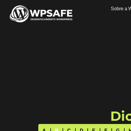
Sobre a 
Dic
A
B
C
D
E
F
G