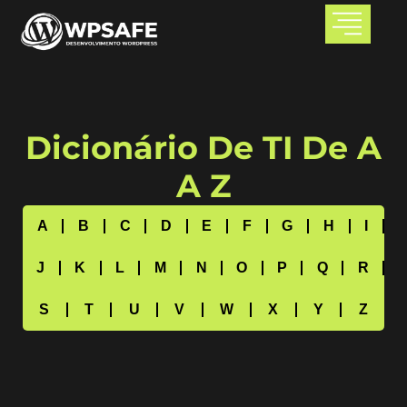
Dicionário De TI De A
A Z
A
B
C
D
E
F
G
H
I
J
K
L
M
N
O
P
Q
R
S
T
U
V
W
X
Y
Z