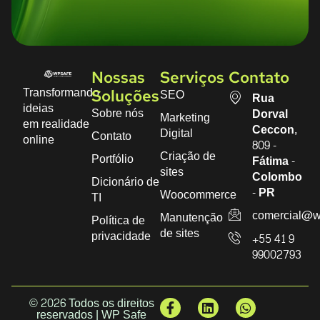
Nossas
Serviços
Contato
Transformando
SEO
Soluções
Rua
ideias
Sobre nós
Dorval
Marketing
em realidade
Ceccon,
Digital
Contato
online
809 -
Criação de
Portfólio
Fátima -
sites
Colombo
Dicionário de
- PR
Woocommerce
TI
comercial@w
Manutenção
Política de
de sites
privacidade
+55 41 9
99002793
© 2026 Todos os direitos
reservados | WP Safe