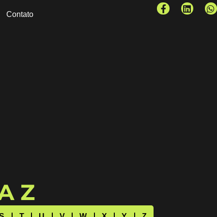
Contato
 A Z
S
T
U
V
W
X
Y
Z