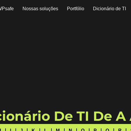
WPsafe
Nossas soluções
Portfólio
Dicionário de TI
ionário De TI De A
H
I
J
K
L
M
N
O
P
Q
R