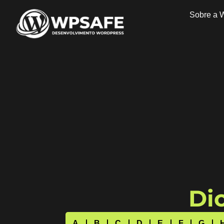
Sobre a 
Dic
A
B
C
D
E
F
G