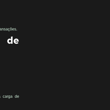
ransações.
r de
a carga de