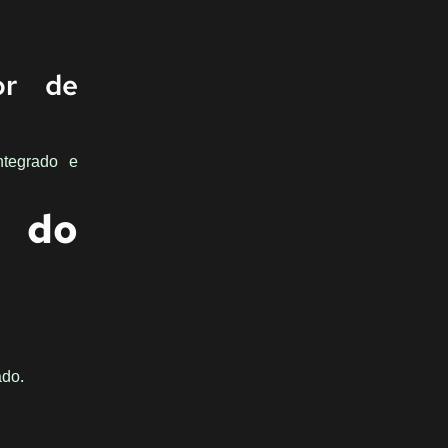
or de
ntegrado e
o do
ado.