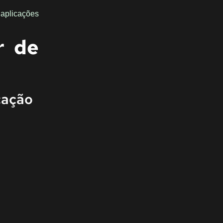
 aplicações
r de
cação