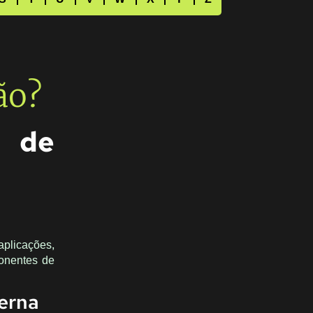
ão?
r de
aplicações,
ponentes de
derna