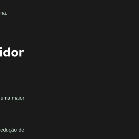
ina.
idor
o uma maior
 redução de