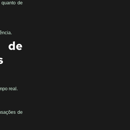
o quanto de
ência.
r de
s
mpo real.
nsações de