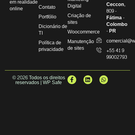
em realidade
Ceccon,
Digital
Contato
online
809 -
Criação de
Portfólio
Fátima -
sites
Colombo
Dicionário de
- PR
Woocommerce
TI
comercial@w
Manutenção
Política de
de sites
privacidade
+55 41 9
99002793
© 2026 Todos os direitos
reservados | WP Safe