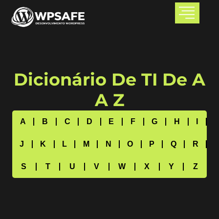
Dicionário De TI De A
A Z
A
B
C
D
E
F
G
H
I
J
K
L
M
N
O
P
Q
R
S
T
U
V
W
X
Y
Z