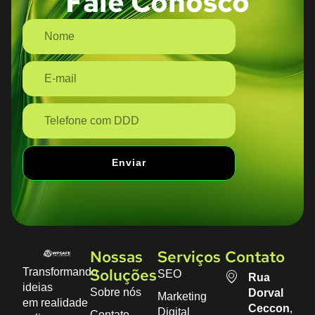
Fale Conosco
Enviar
Nossas
Serviços
Contato
Transformando
SEO
Soluções
Rua
ideias
Sobre nós
Dorval
Marketing
em realidade
Ceccon,
Digital
Contato