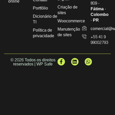
online
809 -
Criação de
Portfólio
Fátima -
sites
Colombo
Dicionário de
- PR
Woocommerce
TI
comercial@w
Manutenção
Política de
de sites
privacidade
+55 41 9
99002793
© 2026 Todos os direitos
reservados | WP Safe