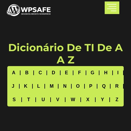
Dicionário De TI De A
A Z
A
B
C
D
E
F
G
H
I
J
K
L
M
N
O
P
Q
R
S
T
U
V
W
X
Y
Z