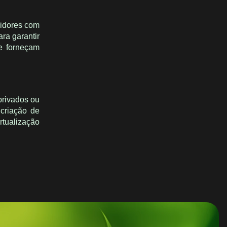
vidores com
ra garantir
e forneçam
privados ou
 criação de
tualização