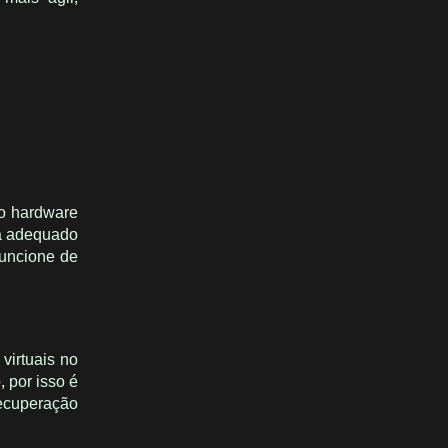
 o hardware
á adequado
funcione de
virtuais no
 por isso é
recuperação