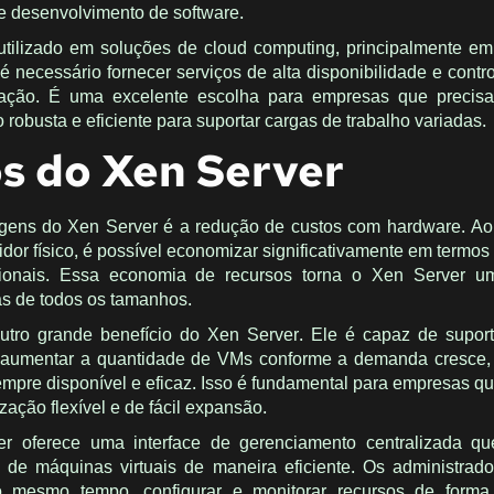
de desenvolvimento de software.
tilizado em soluções de cloud computing, principalmente e
é necessário fornecer serviços de alta disponibilidade e contr
ização. É uma excelente escolha para empresas que preci
o robusta e eficiente para suportar cargas de trabalho variadas.
os do Xen Server
gens do Xen Server é a redução de custos com hardware. Ao
dor físico, é possível economizar significativamente em termos
cionais. Essa economia de recursos torna o Xen Server u
as de todos os tamanhos.
outro grande benefício do Xen Server. Ele é capaz de supor
e aumentar a quantidade de VMs conforme a demanda cresce,
sempre disponível e eficaz. Isso é fundamental para empresas q
zação flexível e de fácil expansão.
r oferece uma interface de gerenciamento centralizada que
 de máquinas virtuais de maneira eficiente. Os administra
 mesmo tempo, configurar e monitorar recursos de forma 