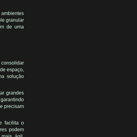
m ambientes
ole granular
sam de uma
 consolidar
 de espaço,
ma solução
tar grandes
 garantindo
ue precisam
 facilita o
dores podem
mais ágil,