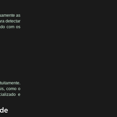
nuamente as
ra detectar
zado com os
n
tuitamente.
ais, como o
ializado e
 de