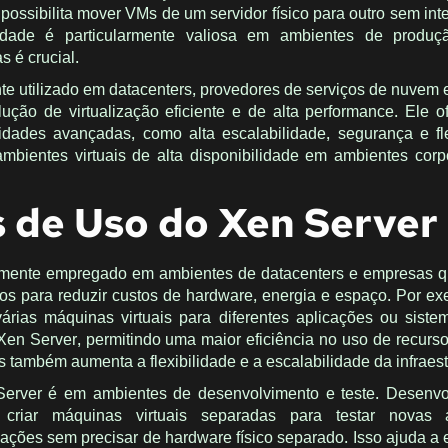
 possibilita mover VMs de um servidor físico para outro sem int
alidade é particularmente valiosa em ambientes de produ
s é crucial.
e utilizado em datacenters, provedores de serviços de nuvem
ção de virtualização eficiente e de alta performance. Ele 
dades avançadas, como alta escalabilidade, segurança e fle
ambientes virtuais de alta disponibilidade em ambientes corp
 de Uso do Xen Server
emente empregado em ambientes de datacenters e empresas 
icos para reduzir custos de hardware, energia e espaço. Por e
árias máquinas virtuais para diferentes aplicações ou sis
 Xen Server, permitindo uma maior eficiência no uso de recurso
também aumenta a flexibilidade e a escalabilidade da infraest
Server é em ambientes de desenvolvimento e teste. Desenvo
riar máquinas virtuais separadas para testar novas a
zações sem precisar de hardware físico separado. Isso ajuda a