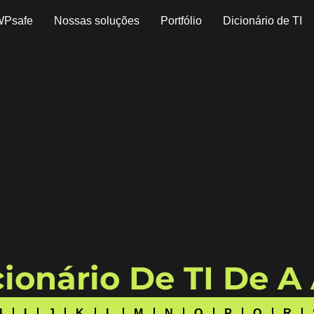
WPsafe
Nossas soluções
Portfólio
Dicionário de TI
ionário De TI De A
H
I
J
K
L
M
N
O
P
Q
R