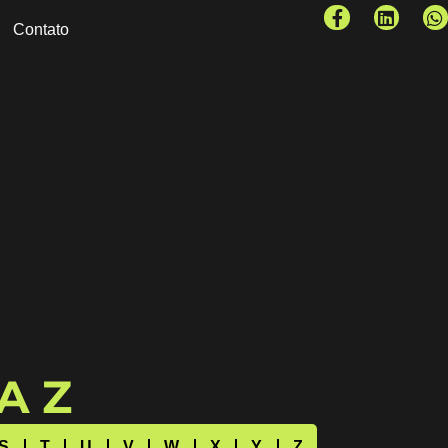
Contato
 A Z
S
T
U
V
W
X
Y
Z