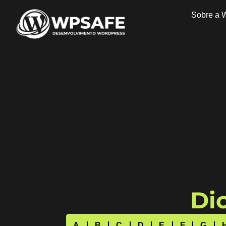
Sobre a 
Dic
A
B
C
D
E
F
G