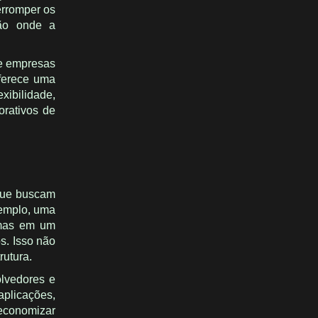
erromper os
ção onde a
 e empresas
oferece uma
xibilidade,
orativos de
que buscam
xemplo, uma
temas em um
s. Isso não
rutura.
lvedores e
plicações,
 economizar