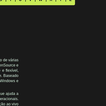
o de várias
XenSource e
e flexível,
re. Baseado
, Windows e
que ajuda a
eracionais.
ção ao vivo