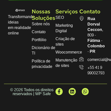
Nossas
Serviços
Contato
Transformando
SEO
Soluções
Rua
ideias
Sobre nós
Dorval
Marketing
em realidade
Ceccon,
Digital
Contato
online
809 -
Criação de
Portfólio
Fátima -
sites
Colombo
Dicionário de
- PR
Woocommerce
TI
comercial@w
Manutenção
Política de
de sites
privacidade
+55 41 9
99002793
© 2026 Todos os direitos
reservados | WP Safe