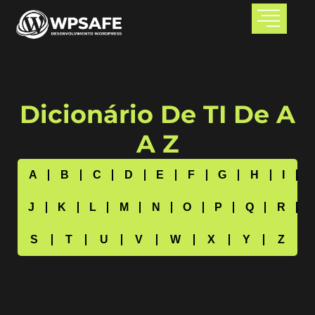
Dicionário De TI De A
A Z
A
B
C
D
E
F
G
H
I
J
K
L
M
N
O
P
Q
R
S
T
U
V
W
X
Y
Z