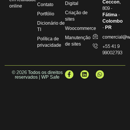
Ceccon,
Digital
Contato
online
809 -
Criação de
Portfólio
Fátima -
sites
Colombo
Dicionário de
- PR
Woocommerce
TI
comercial@w
Manutenção
Política de
de sites
privacidade
+55 41 9
99002793
© 2026 Todos os direitos
reservados | WP Safe