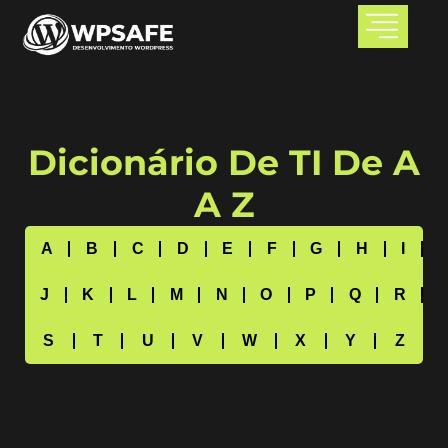
Dicionário De TI De A
A Z
A
B
C
D
E
F
G
H
I
J
K
L
M
N
O
P
Q
R
S
T
U
V
W
X
Y
Z