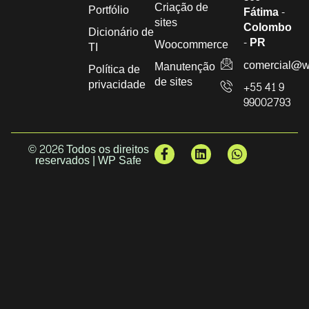
Criação de
Portfólio
Fátima -
sites
Colombo
Dicionário de
- PR
Woocommerce
TI
comercial@w
Manutenção
Política de
de sites
privacidade
+55 41 9
99002793
© 2026 Todos os direitos
reservados | WP Safe