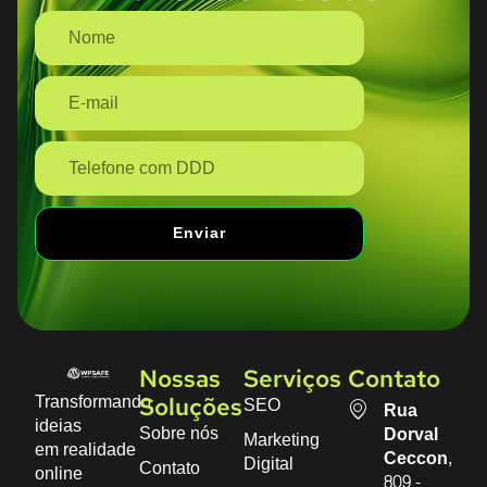
Enviar
Nossas
Serviços
Contato
Transformando
SEO
Soluções
Rua
ideias
Sobre nós
Dorval
Marketing
em realidade
Ceccon,
Digital
Contato
online
809 -