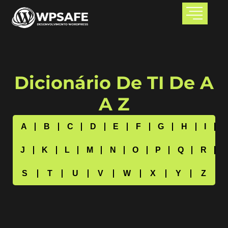
Dicionário De TI De A
A Z
A
B
C
D
E
F
G
H
I
J
K
L
M
N
O
P
Q
R
S
T
U
V
W
X
Y
Z