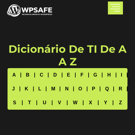
Dicionário De TI De A
A Z
A
B
C
D
E
F
G
H
I
J
K
L
M
N
O
P
Q
R
S
T
U
V
W
X
Y
Z