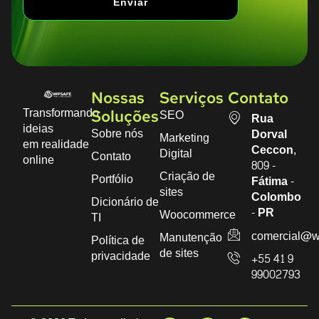
Enviar
Nossas
Serviços
Contato
Transformando
SEO
Soluções
Rua
ideias
Sobre nós
Dorval
Marketing
em realidade
Ceccon,
Digital
Contato
online
809 -
Criação de
Portfólio
Fátima -
sites
Colombo
Dicionário de
- PR
Woocommerce
TI
comercial@w
Manutenção
Política de
de sites
privacidade
+55 41 9
99002793