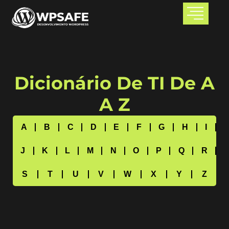
Dicionário De TI De A
A Z
A
B
C
D
E
F
G
H
I
J
K
L
M
N
O
P
Q
R
S
T
U
V
W
X
Y
Z