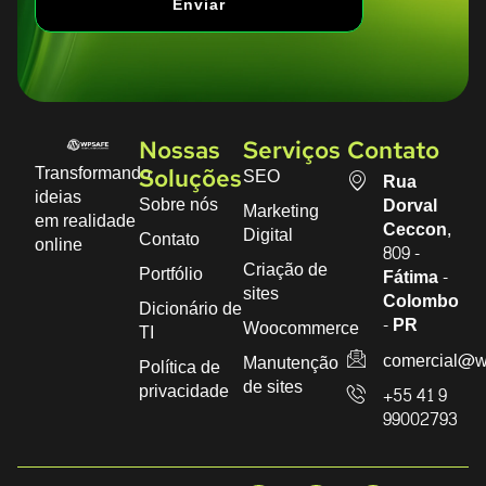
Enviar
Nossas
Serviços
Contato
Transformando
SEO
Soluções
Rua
ideias
Sobre nós
Dorval
Marketing
em realidade
Ceccon,
Digital
Contato
online
809 -
Criação de
Portfólio
Fátima -
sites
Colombo
Dicionário de
- PR
Woocommerce
TI
comercial@w
Manutenção
Política de
de sites
privacidade
+55 41 9
99002793