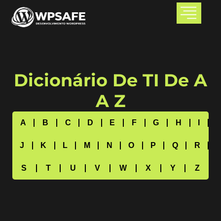
Dicionário De TI De A
A Z
A
B
C
D
E
F
G
H
I
J
K
L
M
N
O
P
Q
R
S
T
U
V
W
X
Y
Z