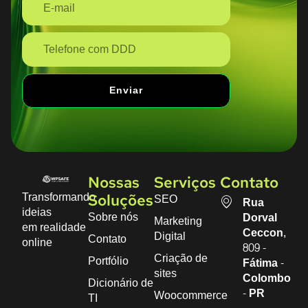
Enviar
Nossas
Serviços
Contato
Transformando
SEO
Soluções
Rua
ideias
Sobre nós
Dorval
Marketing
em realidade
Ceccon,
Digital
Contato
online
809 -
Criação de
Portfólio
Fátima -
sites
Colombo
Dicionário de
- PR
Woocommerce
TI