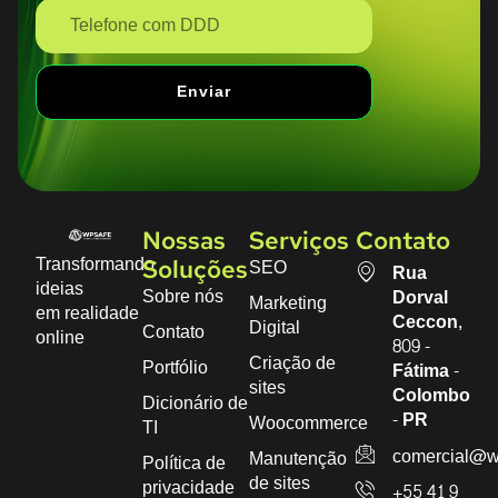
Enviar
Nossas
Serviços
Contato
Transformando
SEO
Soluções
Rua
ideias
Sobre nós
Dorval
Marketing
em realidade
Ceccon,
Digital
Contato
online
809 -
Criação de
Portfólio
Fátima -
sites
Colombo
Dicionário de
- PR
Woocommerce
TI
comercial@w
Manutenção
Política de
de sites
privacidade
+55 41 9