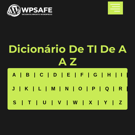
Dicionário De TI De A
A Z
A
B
C
D
E
F
G
H
I
J
K
L
M
N
O
P
Q
R
S
T
U
V
W
X
Y
Z