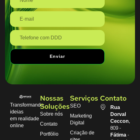
Enviar
Nossas
Serviços
Contato
Transformando
SEO
Soluções
Rua
ideias
Sobre nós
Dorval
Marketing
em realidade
Ceccon,
Digital
Contato
online
809 -
Criação de
Portfólio
Fátima -
sites