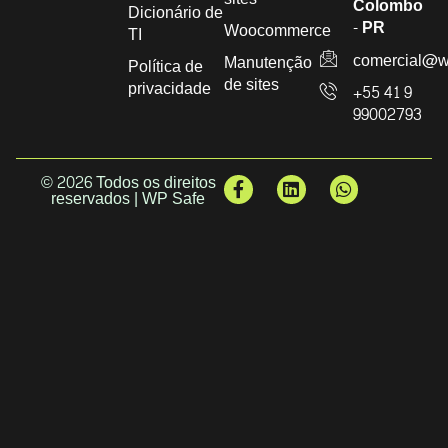
Colombo
Dicionário de
- PR
Woocommerce
TI
comercial@w
Manutenção
Política de
de sites
privacidade
+55 41 9
99002793
© 2026 Todos os direitos
reservados | WP Safe