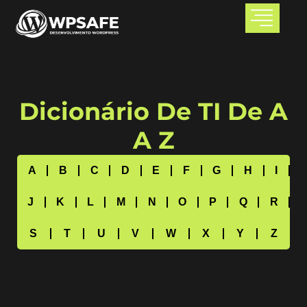
Dicionário De TI De A
A Z
A
B
C
D
E
F
G
H
I
J
K
L
M
N
O
P
Q
R
S
T
U
V
W
X
Y
Z