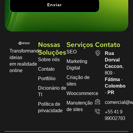
Enviar
Nossas
Serviços
Contato
Transformando
SEO
Soluções
Rua
ideias
Sobre nós
Dorval
Marketing
em realidade
Ceccon,
Digital
Contato
online
809 -
Criação de
Portfólio
Fátima -
sites
Colombo
Dicionário de
- PR
Woocommerce
TI
comercial@w
Manutenção
Política de
de sites
privacidade
+55 41 9
99002793