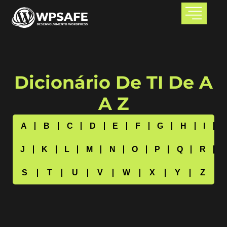
Dicionário De TI De A
A Z
A
B
C
D
E
F
G
H
I
J
K
L
M
N
O
P
Q
R
S
T
U
V
W
X
Y
Z