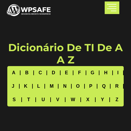
Dicionário De TI De A
A Z
A
B
C
D
E
F
G
H
I
J
K
L
M
N
O
P
Q
R
S
T
U
V
W
X
Y
Z