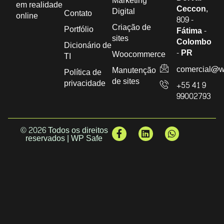
Marketing
em realidade
Ceccon,
Digital
Contato
online
809 -
Criação de
Portfólio
Fátima -
sites
Colombo
Dicionário de
- PR
Woocommerce
TI
comercial@w
Manutenção
Política de
de sites
privacidade
+55 41 9
99002793
© 2026 Todos os direitos
reservados | WP Safe