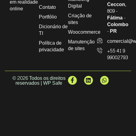
em realidade
Ceccon,
Digital
Contato
online
809 -
Criação de
Portfólio
Fátima -
sites
Colombo
Dicionário de
- PR
Woocommerce
TI
comercial@w
Manutenção
Política de
de sites
privacidade
+55 41 9
99002793
© 2026 Todos os direitos
reservados | WP Safe