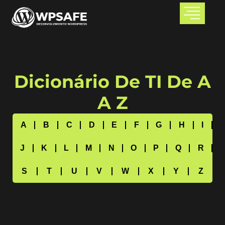
Dicionário De TI De A
A Z
A
B
C
D
E
F
G
H
I
J
K
L
M
N
O
P
Q
R
S
T
U
V
W
X
Y
Z