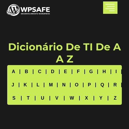
Dicionário De TI De A
A Z
A
B
C
D
E
F
G
H
I
J
K
L
M
N
O
P
Q
R
S
T
U
V
W
X
Y
Z