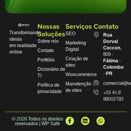
Nossas
Serviços
Contato
Transformando
SEO
Soluções
Rua
ideias
Sobre nós
Dorval
Marketing
em realidade
Ceccon,
Digital
Contato
online
809 -
Criação de
Portfólio
Fátima -
sites
Colombo
Dicionário de
- PR
Woocommerce
TI
comercial@w
Manutenção
Política de
de sites
privacidade
+55 41 9
99002793
© 2026 Todos os direitos
reservados | WP Safe