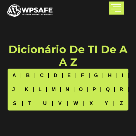
Dicionário De TI De A
A Z
A
B
C
D
E
F
G
H
I
J
K
L
M
N
O
P
Q
R
S
T
U
V
W
X
Y
Z