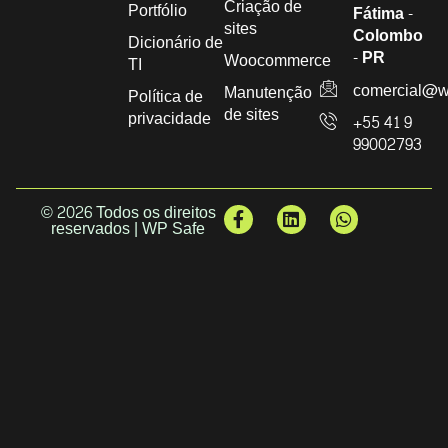
Criação de
Portfólio
Fátima -
sites
Colombo
Dicionário de
- PR
Woocommerce
TI
comercial@w
Manutenção
Política de
de sites
privacidade
+55 41 9
99002793
© 2026 Todos os direitos
reservados | WP Safe