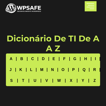
Dicionário De TI De A
A Z
A
B
C
D
E
F
G
H
I
J
K
L
M
N
O
P
Q
R
S
T
U
V
W
X
Y
Z