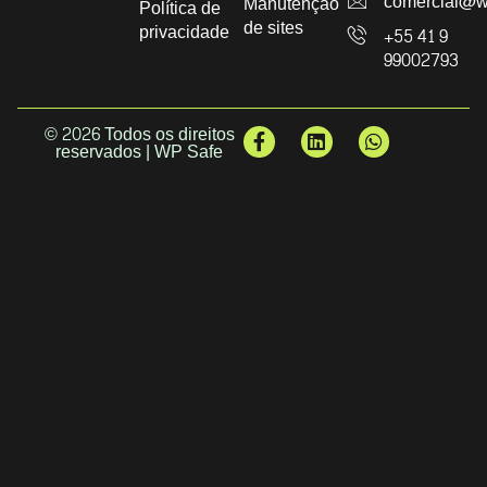
comercial@w
Manutenção
Política de
de sites
privacidade
+55 41 9
99002793
© 2026 Todos os direitos
reservados | WP Safe