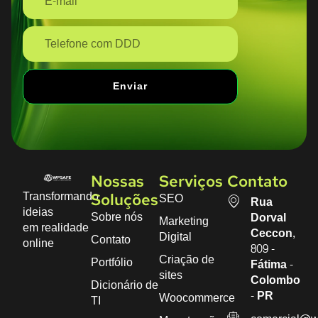
Enviar
Nossas
Serviços
Contato
Transformando
SEO
Soluções
Rua
ideias
Sobre nós
Dorval
Marketing
em realidade
Ceccon,
Digital
Contato
online
809 -
Criação de
Portfólio
Fátima -
sites
Colombo
Dicionário de
- PR
Woocommerce
TI