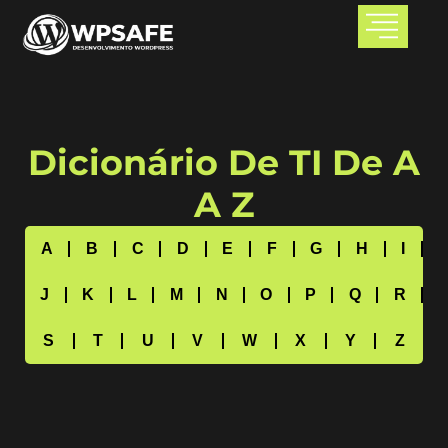
Dicionário De TI De A
A Z
A
B
C
D
E
F
G
H
I
J
K
L
M
N
O
P
Q
R
S
T
U
V
W
X
Y
Z