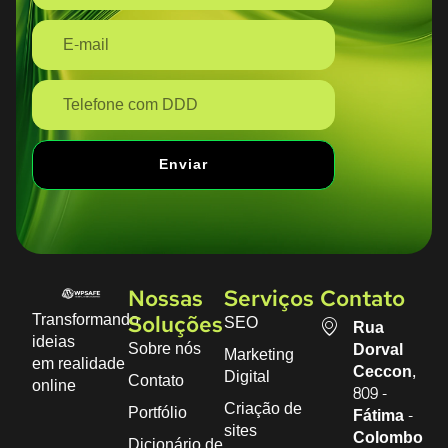
Enviar
Nossas
Serviços
Contato
Transformando
SEO
Soluções
Rua
ideias
Sobre nós
Dorval
Marketing
em realidade
Ceccon,
Digital
Contato
online
809 -
Criação de
Portfólio
Fátima -
sites
Colombo
Dicionário de