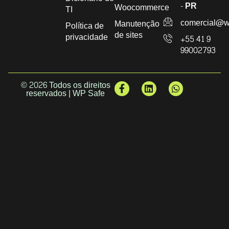
- PR
Woocommerce
TI
comercial@w
Manutenção
Política de
de sites
privacidade
+55 41 9
99002793
© 2026 Todos os direitos
reservados | WP Safe