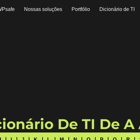
WPsafe
Nossas soluções
Portfólio
Dicionário de TI
ionário De TI De A
H
I
J
K
L
M
N
O
P
Q
R