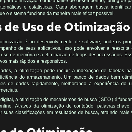
s para otimização, como análise de desempenho, tuning de p
temáticas e estatísticas. Cada abordagem busca identificar
que o sistema funcione da maneira mais eficaz possível.
 de Uso de Otimização
imização é no desenvolvimento de software, onde os pro
penho de seus aplicativos. Isso pode envolver a reescrita
o uso de memória e a eliminação de loops desnecessários. Ess
ivos mais rápidos e responsivos.
dos, a otimização pode incluir a indexação de tabelas par
eficiência do armazenamento. Um banco de dados bem otim
mes de dados rapidamente, melhorando a experiência do u
merciais.
 digital, a otimização de mecanismos de busca (SEO) é funda
online. Através da otimização de conteúdo, palavras-chave 
suas classificações em resultados de busca, atraindo mais v