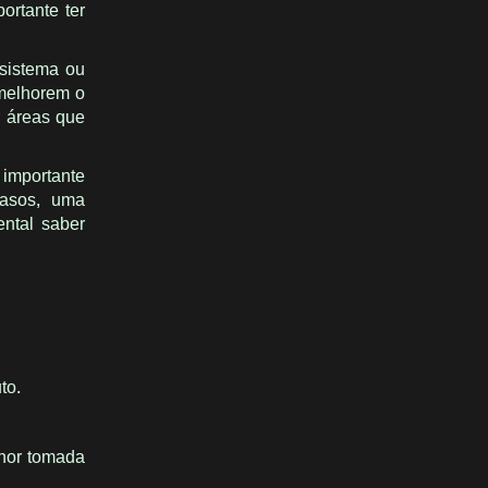
ortante ter
sistema ou
 melhorem o
r áreas que
 importante
casos, uma
ental saber
to.
lhor tomada