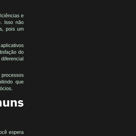
ficiências e
. Isso não
s, pois um
aplicativos
tisfação do
diferencial
 processos
itindo que
ócios.
muns
você espera