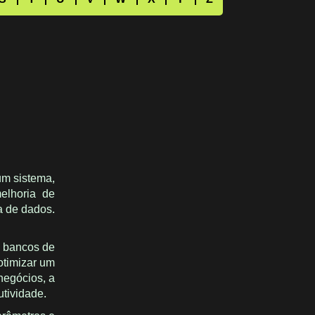
um sistema,
elhoria de
a de dados.
, bancos de
otimizar um
negócios, a
utividade.