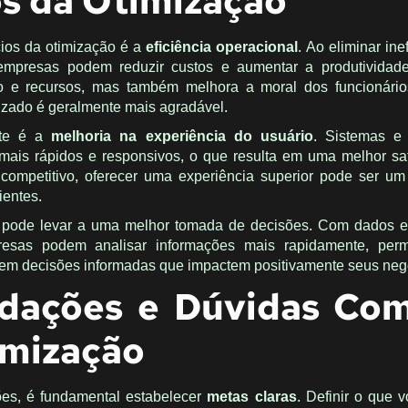
os da Otimização
cios da otimização é a
eficiência operacional
. Ao eliminar ine
empresas podem reduzir custos e aumentar a produtividade
 e recursos, mas também melhora a moral dos funcionário
izado é geralmente mais agradável.
nte é a
melhoria na experiência do usuário
. Sistemas e 
mais rápidos e responsivos, o que resulta em uma melhor sa
ompetitivo, oferecer uma experiência superior pode ser um 
ientes.
o pode levar a uma melhor tomada de decisões. Com dados e
resas podem analisar informações mais rapidamente, perm
mem decisões informadas que impactem positivamente seus neg
dações e Dúvidas Co
imização
ões, é fundamental estabelecer
metas claras
. Definir o que 