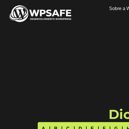
Sobre a 
Dic
A
B
C
D
E
F
G