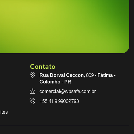
Contato
Rua Dorval Ceccon, 809 - Fátima -
Colombo - PR
comercial@wpsafe.com.br
+55 41 9 99002793
ites