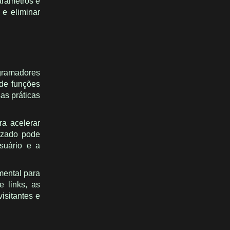
arâmetros e
 e eliminar
gramadores
 de funções
as práticas
a acelerar
izado pode
suário e a
mental para
e links, as
isitantes e