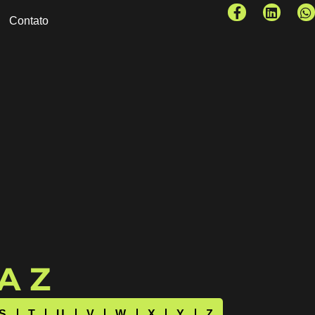
Contato
 A Z
S
T
U
V
W
X
Y
Z