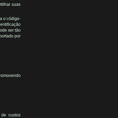
tilhar suas
a o código-
entificação
ode ser tão
portado por
promovendo
o de custos