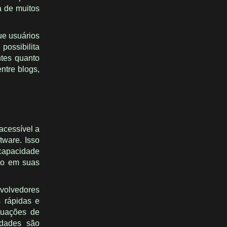
ra de muitos
ue usuários
ossibilita
ntes quanto
ntre blogs,
acessível a
tware. Isso
 capacidade
-lo em suas
volvedores
 rápidas e
tuações de
idades são