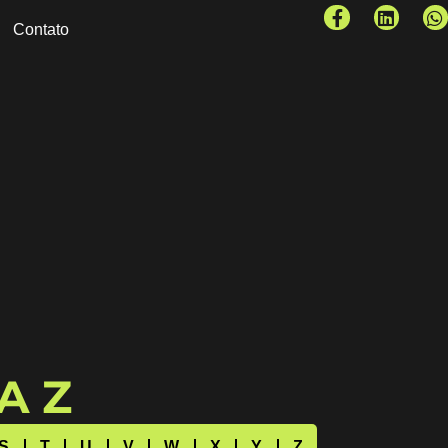
Contato
 A Z
S
T
U
V
W
X
Y
Z