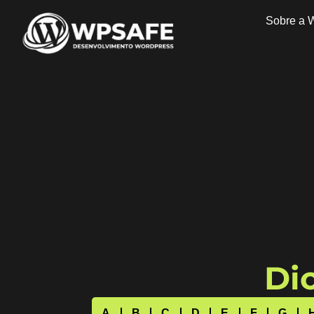
Sobre a 
Dic
A
B
C
D
E
F
G