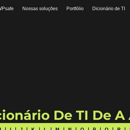
WPsafe
Nossas soluções
Portfólio
Dicionário de TI
ionário De TI De A
H
I
J
K
L
M
N
O
P
Q
R