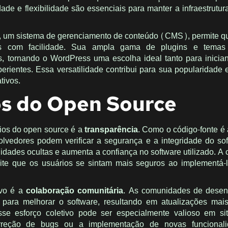
dade e flexibilidade são essenciais para manter a infraestrutu
, um sistema de gerenciamento de conteúdo (CMS), permite q
s com facilidade. Sua ampla gama de plugins e temas p
as, tornando o WordPress uma escolha ideal tanto para inicia
rientes. Essa versatilidade contribui para sua popularidade e
ativos.
os do Open Source
cios do open source é a
transparência
. Como o código-fonte é 
olvedores podem verificar a segurança e a integridade do sof
ilidades ocultas e aumenta a confiança no software utilizado. A
mite que os usuários se sintam mais seguros ao implementá
tivo é a
colaboração comunitária
. As comunidades de desen
para melhorar o software, resultando em atualizações mais
sse esforço coletivo pode ser especialmente valioso em si
rreção de bugs ou a implementação de novas funcional