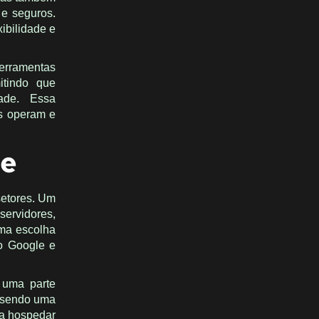
 e seguros.
ibilidade e
ferramentas
itindo que
ade. Essa
s operam e
ce
setores. Um
servidores,
uma escolha
o Google e
 uma parte
, sendo uma
ra hospedar