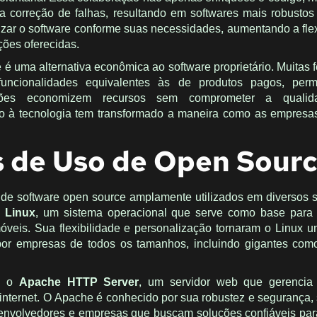
 a correção de falhas, resultando em softwares mais robustos
zar o software conforme suas necessidades, aumentando a flex
ções oferecidas.
 é uma alternativa econômica ao software proprietário. Muitas 
uncionalidades equivalentes às de produtos pagos, perm
ações economizem recursos sem comprometer a qualid
o à tecnologia tem transformado a maneira como as empresa
 de Uso de Open Sour
de software open source amplamente utilizados em diversos 
o
Linux
, um sistema operacional que serve como base para 
móveis. Sua flexibilidade e personalização tornaram o Linux 
por empresas de todos os tamanhos, incluindo gigantes com
 é o
Apache HTTP Server
, um servidor web que gerencia
da internet. O Apache é conhecido por sua robustez e segurança
senvolvedores e empresas que buscam soluções confiáveis pa