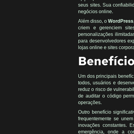
seus sites. Sua confiabili
negócios online.
Além disso, o
WordPress
criem e gerenciem site
personalizações ilimitad
para desenvolvedores expe
lojas online e sites corpor
Benefíci
Um dos principais benefí
todos, usuários e desenv
reduz o risco de vulnerab
de auditar o código per
operações.
Outro benefício significa
frequentemente se unem 
inovações constantes. E
emergência, onde a co