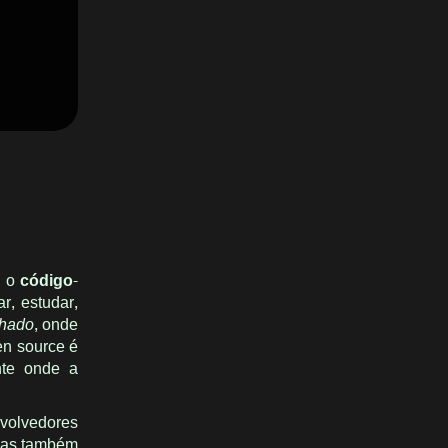
l o
código-
r, estudar,
chado
, onde
en source é
nte onde a
nvolvedores
 mas também