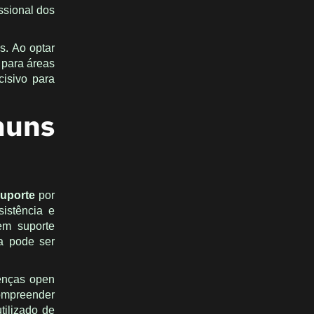
ssional dos
s. Ao optar
 para áreas
cisivo para
muns
uporte
por
istência e
em suporte
a pode ser
cenças open
Compreender
tilizado de