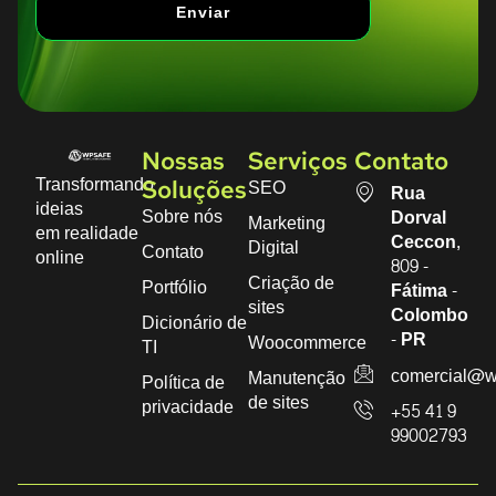
Enviar
Nossas
Serviços
Contato
Transformando
SEO
Soluções
Rua
ideias
Sobre nós
Dorval
Marketing
em realidade
Ceccon,
Digital
Contato
online
809 -
Criação de
Portfólio
Fátima -
sites
Colombo
Dicionário de
- PR
Woocommerce
TI
comercial@w
Manutenção
Política de
de sites
privacidade
+55 41 9
99002793