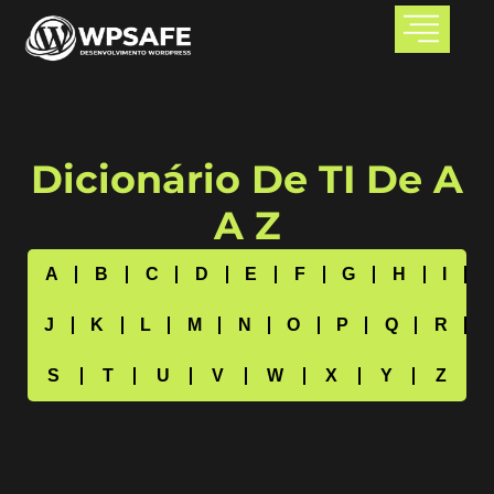
Dicionário De TI De A
A Z
A
B
C
D
E
F
G
H
I
J
K
L
M
N
O
P
Q
R
S
T
U
V
W
X
Y
Z