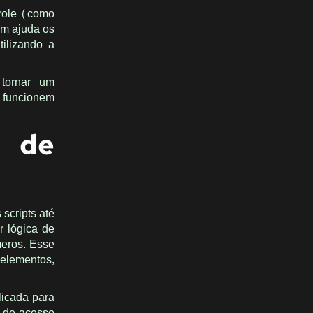
trole (como
em ajuda os
ilizando a
tornar um
 funcionem
a de
scripts até
 lógica de
meros. Esse
 elementos,
licada para
e de acesso