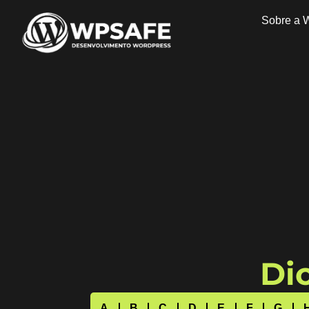
Sobre a 
Dic
A
B
C
D
E
F
G