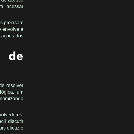
ra acessar
es precisam
o envolve a
a ações dos
 de
e resolver
 lógica, um
conomizando
volvedores.
l discutir
is eficaz e