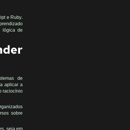
ipt e Ruby.
prendizado
 lógica de
der
blemas de
 aplicar a
 raciocínio
organizados
rsos sobre
es, seja em