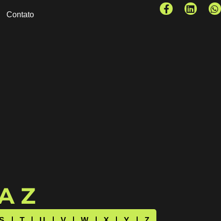
Contato
 A Z
S
T
U
V
W
X
Y
Z