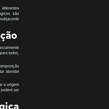
diferentes
ógicos são
 subjacente
ação
ecialmente
 para todos,
ecomposição
tar abordar
ar a origem
e podem ser
gica