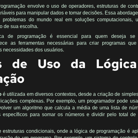
programação envolve o uso de operadores, estruturas de con
ariáveis para manipular dados e tomar decisões. Essa abordag
r problemas do mundo real em soluções computacionais, ut
 de sua escolha.
ica de programação é essencial para quem deseja se 
nece as ferramentas necessárias para criar programas que
s necessidades dos usuários.
s de Uso da Lógic
ação
o
é utilizada em diversos contextos, desde a criação de simples 
licações complexas. Por exemplo, um programador pode usar
olver um algoritmo que calcula a média de uma lista de nú
s específicos para somar os números e dividir pelo total de
 estruturas condicionais, onde a lógica de programação é ap
ecução de um programa. Por exemplo, um sistema de control