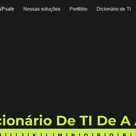
WPsafe
Nossas soluções
Portfólio
Dicionário de TI
ionário De TI De A
H
I
J
K
L
M
N
O
P
Q
R