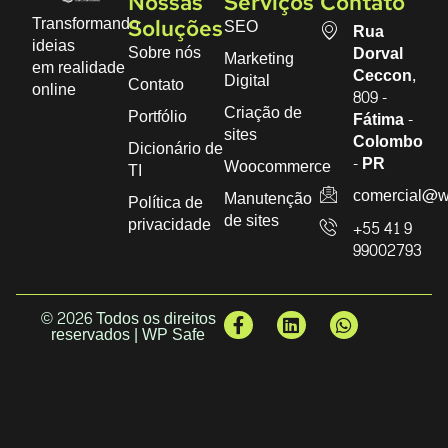
Nossas
Serviços
Contato
Transformando
SEO
Soluções
Rua
ideias
Sobre nós
Dorval
Marketing
em realidade
Ceccon,
Digital
Contato
online
809 -
Criação de
Portfólio
Fátima -
sites
Colombo
Dicionário de
- PR
Woocommerce
TI
comercial@w
Manutenção
Política de
de sites
privacidade
+55 41 9
99002793
© 2026 Todos os direitos
reservados | WP Safe