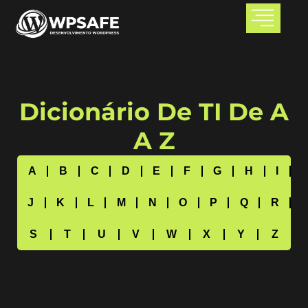
Dicionário De TI De A
A Z
A
B
C
D
E
F
G
H
I
J
K
L
M
N
O
P
Q
R
S
T
U
V
W
X
Y
Z