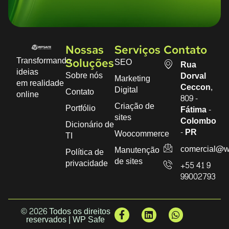
Nossas
Serviços
Contato
Transformando
SEO
Soluções
Rua
ideias
Sobre nós
Dorval
Marketing
em realidade
Ceccon,
Digital
Contato
online
809 -
Criação de
Portfólio
Fátima -
sites
Colombo
Dicionário de
- PR
Woocommerce
TI
comercial@w
Manutenção
Política de
de sites
privacidade
+55 41 9
99002793
© 2026 Todos os direitos
reservados | WP Safe