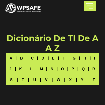
Dicionário De TI De A
A Z
A
B
C
D
E
F
G
H
I
J
K
L
M
N
O
P
Q
R
S
T
U
V
W
X
Y
Z