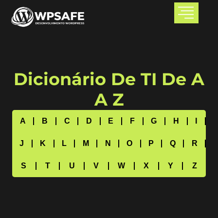
Dicionário De TI De A
A Z
A
B
C
D
E
F
G
H
I
J
K
L
M
N
O
P
Q
R
S
T
U
V
W
X
Y
Z