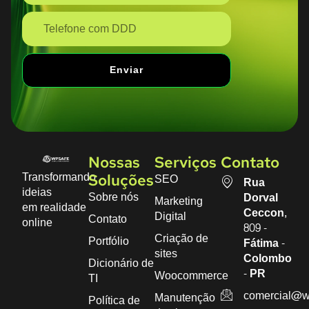
Enviar
Nossas
Serviços
Contato
Transformando
SEO
Soluções
Rua
ideias
Sobre nós
Dorval
Marketing
em realidade
Ceccon,
Digital
Contato
online
809 -
Criação de
Portfólio
Fátima -
sites
Colombo
Dicionário de
- PR
Woocommerce
TI
comercial@w
Manutenção
Política de