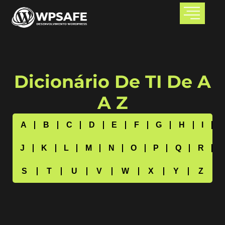
Dicionário De TI De A
A Z
A
B
C
D
E
F
G
H
I
J
K
L
M
N
O
P
Q
R
S
T
U
V
W
X
Y
Z