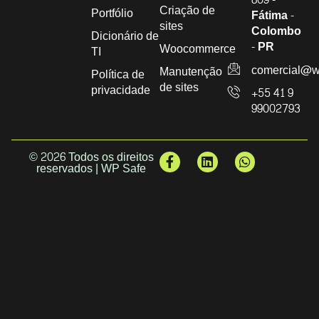
Criação de
Portfólio
Fátima -
sites
Colombo
Dicionário de
- PR
Woocommerce
TI
comercial@w
Manutenção
Política de
de sites
privacidade
+55 41 9
99002793
© 2026 Todos os direitos
reservados | WP Safe