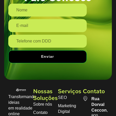
Enviar
Nossas
Serviços
Contato
Transformando
SEO
Soluções
Rua
ideias
Sobre nós
Dorval
Marketing
em realidade
Ceccon,
Digital
Contato
online
809 -