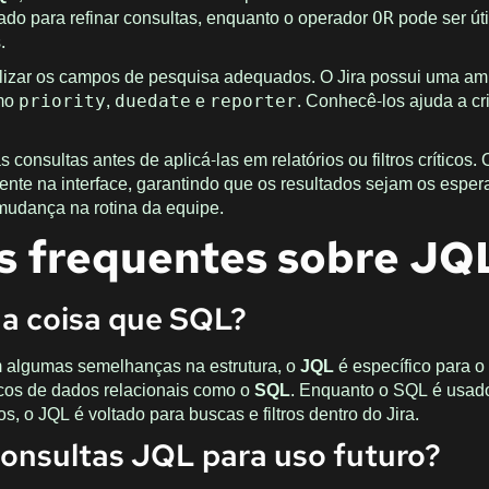
ado para refinar consultas, enquanto o operador
pode ser úti
OR
.
tilizar os campos de pesquisa adequados. O Jira possui uma am
omo
,
e
. Conhecê-los ajuda a cr
priority
duedate
reporter
 consultas antes de aplicá-las em relatórios ou filtros críticos. 
mente na interface, garantindo que os resultados sejam os espe
mudança na rotina da equipe.
s frequentes sobre JQ
a coisa que SQL?
 algumas semelhanças na estrutura, o
JQL
é específico para o 
ncos de dados relacionais como o
SQL
. Enquanto o SQL é usad
 o JQL é voltado para buscas e filtros dentro do Jira.
consultas JQL para uso futuro?