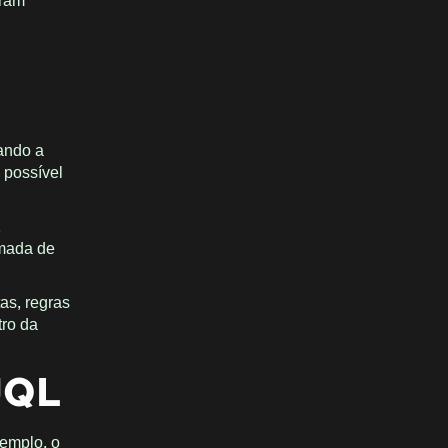
oram
nando a
 possível
,
omada de
as, regras
tro da
 JQL
xemplo, o