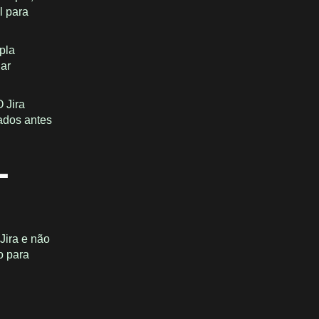
l para
pla
iar
O Jira
rados antes
L
Jira e não
o para