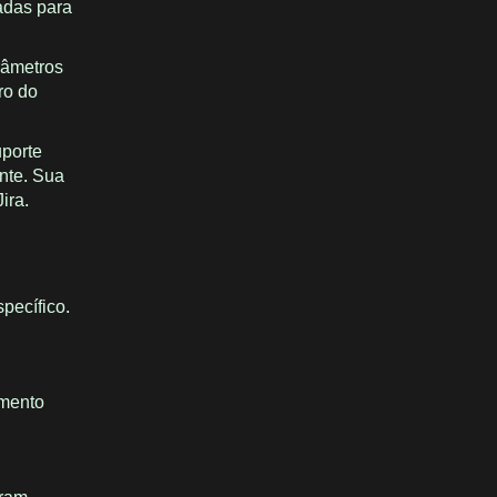
zadas para
râmetros
ro do
uporte
nte. Sua
ira.
pecífico.
amento