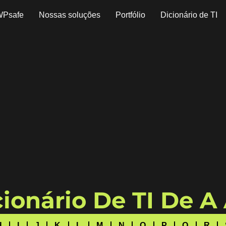
WPsafe
Nossas soluções
Portfólio
Dicionário de TI
ionário De TI De A
H
I
J
K
L
M
N
O
P
Q
R