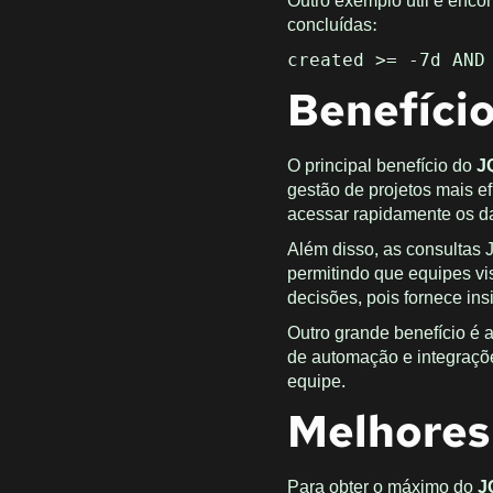
Outro exemplo útil é encon
concluídas:
created >= -7d AND
Benefício
O principal benefício do
J
gestão de projetos mais e
acessar rapidamente os da
Além disso, as consultas
permitindo que equipes vi
decisões, pois fornece in
Outro grande benefício é 
de automação e integraçõe
equipe.
Melhores 
Para obter o máximo do
J