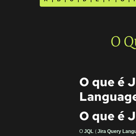
O Q
O que é 
Languag
O que é J
O
JQL (Jira Query Lang