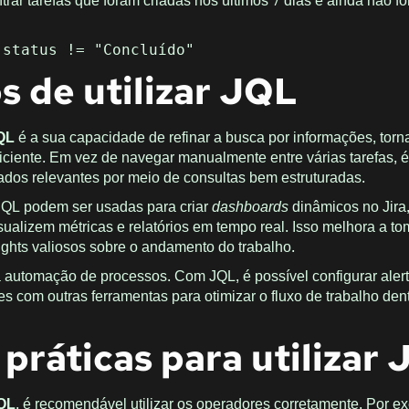
trar tarefas que foram criadas nos últimos 7 dias e ainda não f
 status != "Concluído"
s de utilizar JQL
QL
é a sua capacidade de refinar a busca por informações, tor
ficiente. Em vez de navegar manualmente entre várias tarefas, é
dos relevantes por meio de consultas bem estruturadas.
 JQL podem ser usadas para criar
dashboards
dinâmicos no Jira
sualizem métricas e relatórios em tempo real. Isso melhora a t
sights valiosos sobre o andamento do trabalho.
a automação de processos. Com JQL, é possível configurar alert
s com outras ferramentas para otimizar o fluxo de trabalho den
práticas para utilizar
QL
, é recomendável utilizar os operadores corretamente. Por e