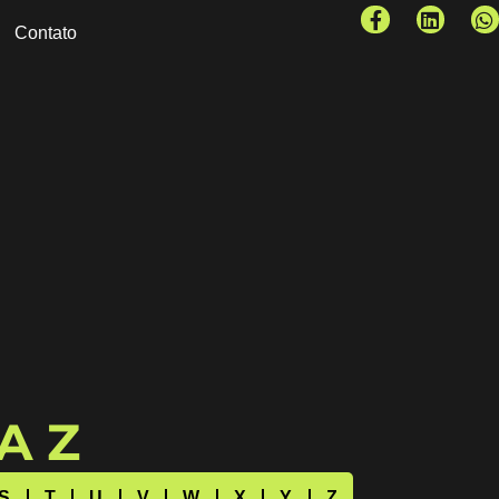
Contato
 A Z
S
T
U
V
W
X
Y
Z