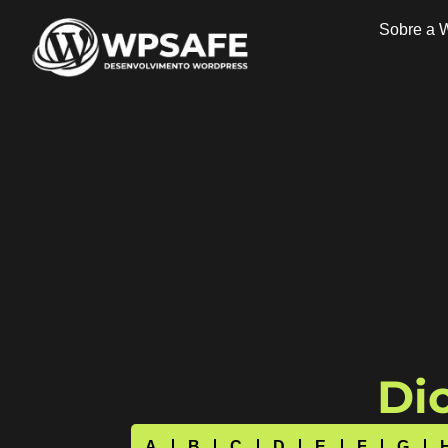
Sobre a 
Dic
A
B
C
D
E
F
G