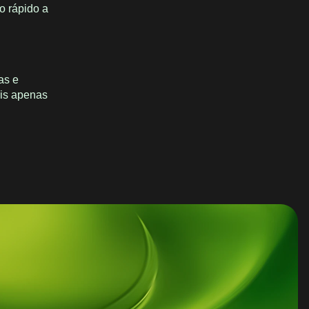
so rápido a
as e
eis apenas