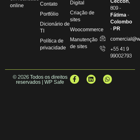
Ceccon,
Digital
Contato
online
809 -
Criação de
Portfólio
Fátima -
sites
Colombo
Dicionário de
- PR
Woocommerce
TI
comercial@w
Manutenção
Política de
de sites
privacidade
+55 41 9
99002793
© 2026 Todos os direitos
reservados | WP Safe