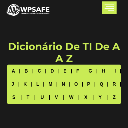
Dicionário De TI De A
A Z
A
B
C
D
E
F
G
H
I
J
K
L
M
N
O
P
Q
R
S
T
U
V
W
X
Y
Z