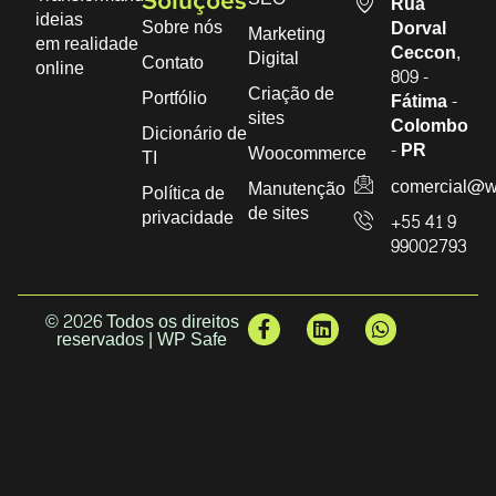
Soluções
Rua
ideias
Sobre nós
Dorval
Marketing
em realidade
Ceccon,
Digital
Contato
online
809 -
Criação de
Portfólio
Fátima -
sites
Colombo
Dicionário de
- PR
Woocommerce
TI
comercial@w
Manutenção
Política de
de sites
privacidade
+55 41 9
99002793
© 2026 Todos os direitos
reservados | WP Safe