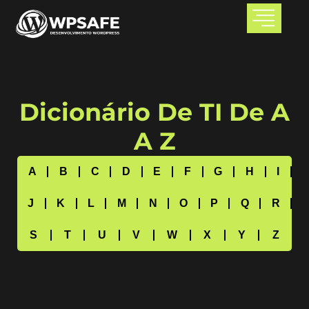
Dicionário De TI De A
A Z
A
B
C
D
E
F
G
H
I
J
K
L
M
N
O
P
Q
R
S
T
U
V
W
X
Y
Z