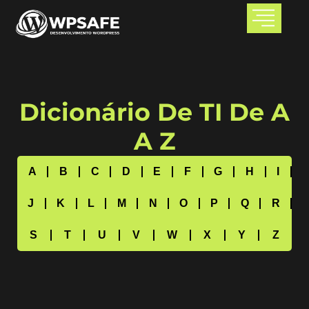
Dicionário De TI De A
A Z
A
B
C
D
E
F
G
H
I
J
K
L
M
N
O
P
Q
R
S
T
U
V
W
X
Y
Z