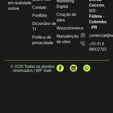
Marketing
em realidade
Ceccon,
Digital
Contato
online
809 -
Criação de
Portfólio
Fátima -
sites
Colombo
Dicionário de
- PR
Woocommerce
TI
comercial@w
Manutenção
Política de
de sites
privacidade
+55 41 9
99002793
© 2026 Todos os direitos
reservados | WP Safe