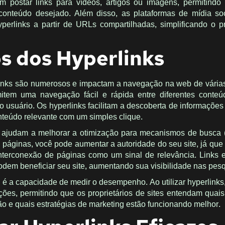
 postar links para vídeos, artigos ou imagens, permitindo
onteúdo desejado. Além disso, as plataformas de mídia so
perlinks a partir de URLs compartilhadas, simplificando o 
s dos Hyperlinks
inks são numerosos e impactam a navegação na web de vária
mitem uma navegação fácil e rápida entre diferentes conte
o usuário. Os hyperlinks facilitam a descoberta de informações 
nteúdo relevante com um simples clique.
ks ajudam a melhorar a otimização para mecanismos de busc
re páginas, você pode aumentar a autoridade do seu site, já qu
terconexão de páginas como um sinal de relevância. Links 
odem beneficiar seu site, aumentando sua visibilidade nas pes
e é a capacidade de medir o desempenho. Ao utilizar hyperlinks,
ações, permitindo que os proprietários de sites entendam quai
ão e quais estratégias de marketing estão funcionando melhor.