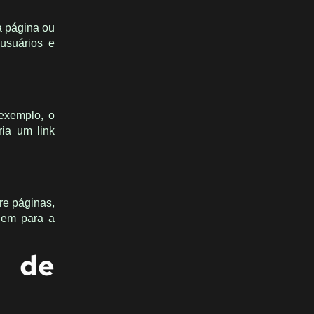
a página ou
 usuários e
 exemplo, o
ia um link
re páginas,
buem para a
 de