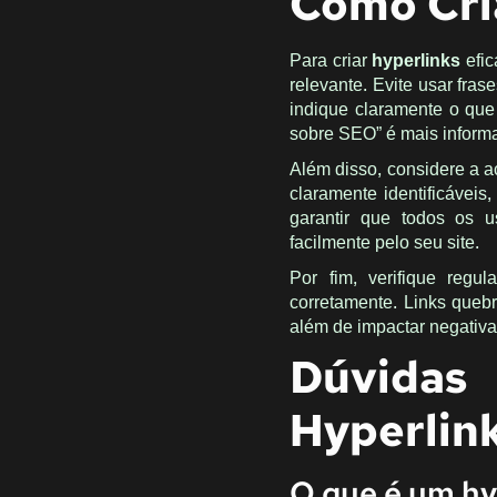
Como Cria
Para criar
hyperlinks
efic
relevante. Evite usar fras
indique claramente o que 
sobre SEO” é mais informat
Além disso, considere a ac
claramente identificáveis
garantir que todos os u
facilmente pelo seu site.
Por fim, verifique regu
corretamente. Links quebr
além de impactar negativ
Dúvida
Hyperlin
O que é um hy