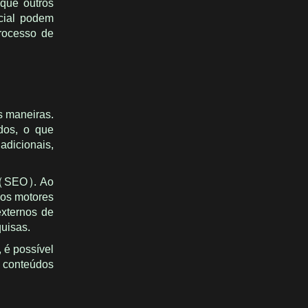
 que outros
cial podem
processo de
s maneiras.
údos, o que
adicionais,
a (SEO). Ao
e os motores
externos de
quisas.
 é possível
s conteúdos