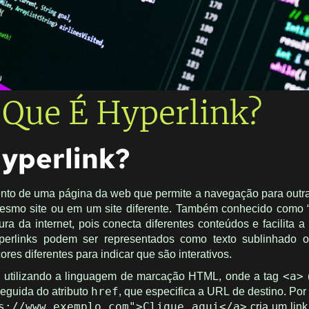
 Que É Hyperlink?
Hyperlink?
to de uma página da web que permite a navegação para outr
mesmo site ou em um site diferente. Também conhecido como “l
ura da internet, pois conecta diferentes conteúdos e facilita 
perlinks podem ser representados como texto sublinhado 
ores diferentes para indicar que são interativos.
s utilizando a linguagem de marcação HTML, onde a tag
<a>
 seguida do atributo
, que especifica a URL de destino. Por
href
cria um link
s://www.exemplo.com">Clique aqui</a>