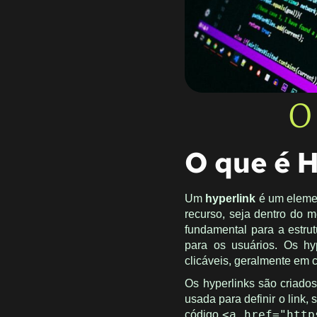
O
O que é 
Um
hyperlink
é um elemen
recurso, seja dentro do 
fundamental para a estrut
para os usuários. Os hy
clicáveis, geralmente em c
Os hyperlinks são criado
usada para definir o link,
código
<a href="http