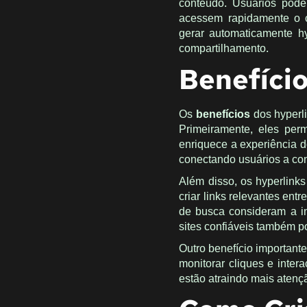
conteúdo. Usuários podem
acessem rapidamente o c
gerar automaticamente hy
compartilhamento.
Benefício
Os
benefícios
dos hyperl
Primeiramente, eles per
enriquece a experiência d
conectando usuários a co
Além disso, os hyperlin
criar links relevantes ent
de busca consideram a in
sites confiáveis também p
Outro benefício important
monitorar cliques e inter
estão atraindo mais atenç