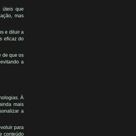
e úteis que
gação, mas
s e diluir a
s eficaz do
se de que os
 evitando a
nologias. À
ainda mais
sonalizar a
voluir para
de conteúdo