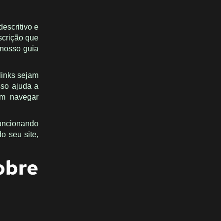
descritivo e
escrição que
 nosso guia
 links sejam
sso ajuda a
am navegar
uncionando
o seu site,
bre