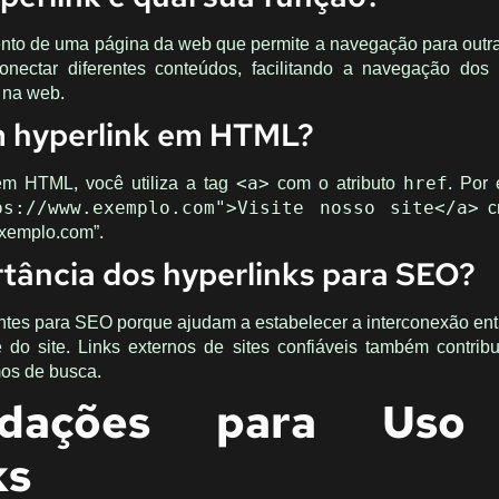
to de uma página da web que permite a navegação para outr
onectar diferentes conteúdos, facilitando a navegação dos
 na web.
m hyperlink em HTML?
 em HTML, você utiliza a tag
com o atributo
. Por
<a>
href
cr
ps://www.exemplo.com">Visite nosso site</a>
exemplo.com”.
rtância dos hyperlinks para SEO?
ntes para SEO porque ajudam a estabelecer a interconexão ent
do site. Links externos de sites confiáveis também contri
mos de busca.
ndações para Uso
ks