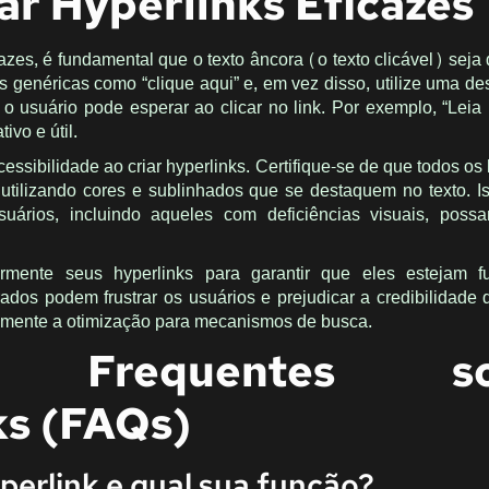
r Hyperlinks Eficazes
azes, é fundamental que o texto âncora (o texto clicável) seja 
es genéricas como “clique aqui” e, em vez disso, utilize uma d
o usuário pode esperar ao clicar no link. Por exemplo, “Leia
ivo e útil.
essibilidade ao criar hyperlinks. Certifique-se de que todos os
, utilizando cores e sublinhados que se destaquem no texto. I
suários, incluindo aqueles com deficiências visuais, poss
larmente seus hyperlinks para garantir que eles estejam f
ados podem frustrar os usuários e prejudicar a credibilidade d
amente a otimização para mecanismos de busca.
s Frequentes so
ks (FAQs)
perlink e qual sua função?