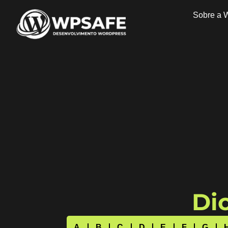
Sobre a 
Dic
A
B
C
D
E
F
G