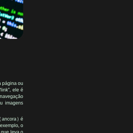
a página ou
ink”, ele é
a navegação
ou imagens
(ancora) é
 exemplo, o
 que leva o