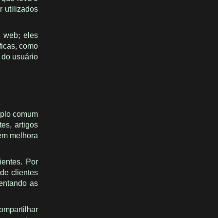
 utilizados
a web; eles
ficas, como
a do usuário
emplo comum
es, artigos
bém melhora
entes. Por
de clientes
mentando as
ompartilhar