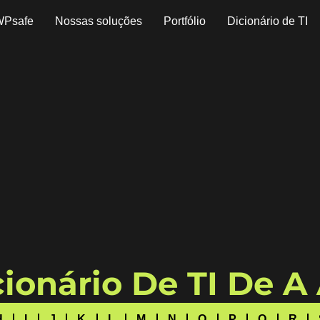
WPsafe
Nossas soluções
Portfólio
Dicionário de TI
ionário De TI De A
H
I
J
K
L
M
N
O
P
Q
R