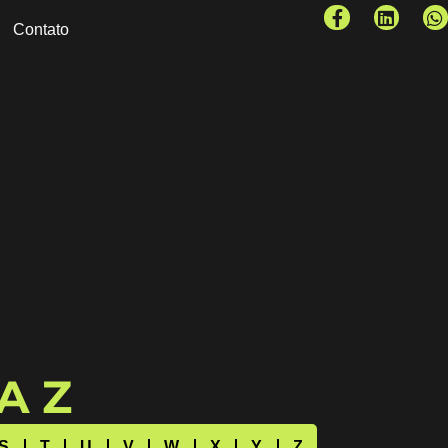
Contato
 A Z
S
T
U
V
W
X
Y
Z