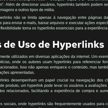
m”. Além de direcionar usuários, hyperlinks também podem ser
 imagens e outros tipos de mídia.
perlinks não se limita apenas à navegação entre páginas d
para enviar e-mails, baixar arquivos e executar ações especí
flexibilidade torna os hyperlinks essenciais para a experiênci
 de Uso de Hyperlinks
ente utilizados em diversas aplicações da internet. Um ex
ícias, onde os autores usam hyperlinks para referenciar font
relacionados. Isso não apenas enriquece o conteúdo, mas tam
mações apresentadas.
links desempenham um papel crucial na navegação dos cli
e produto, um hyperlink pode levar os usuários a avaliações 
tos relacionados, facilitando a experiência de compra e au
s sociais, onde hyperlinks são frequentemente usados para c