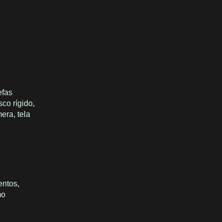
efas
co rígido,
era, tela
entos,
mo