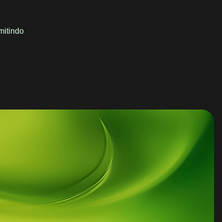
mitindo
.