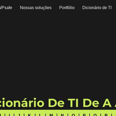
WPsafe
Nossas soluções
Portfólio
Dicionário de TI
ionário De TI De A
H
I
J
K
L
M
N
O
P
Q
R