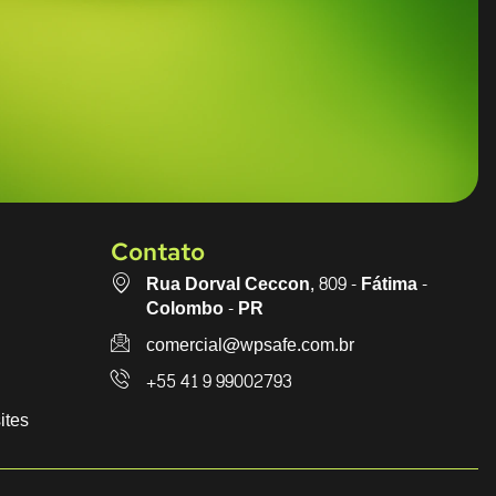
Contato
Rua Dorval Ceccon, 809 - Fátima -
Colombo - PR
comercial@wpsafe.com.br
+55 41 9 99002793
ites