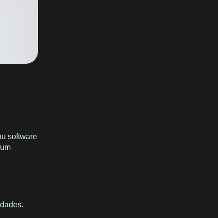
ou software
r um
idades.