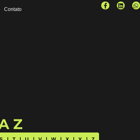
Contato
 A Z
S
T
U
V
W
X
Y
Z