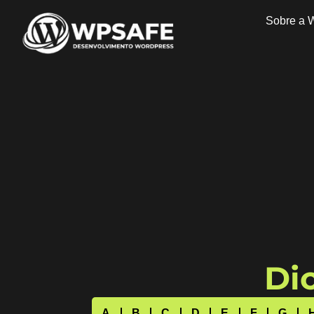
Sobre a 
Dic
A
B
C
D
E
F
G