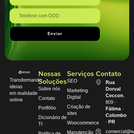
Enviar
Nossas
Serviços
Contato
Transformando
SEO
Soluções
Rua
ideias
Sobre nós
Dorval
Marketing
em realidade
Ceccon,
Digital
Contato
online
809 -
Criação de
Portfólio
Fátima -
sites
Colombo
Dicionário de
- PR
Woocommerce
TI
comercial@w
Manutenção
Política de