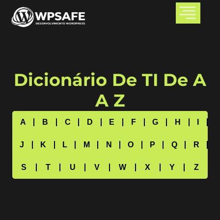
Dicionário De TI De A
A Z
A
B
C
D
E
F
G
H
I
J
K
L
M
N
O
P
Q
R
S
T
U
V
W
X
Y
Z