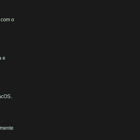
o com o
a e
macOS.
emente