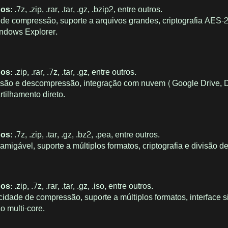
dos
: .7z, .zip, .rar, .tar, .gz, .bzip2, entre outros.
a de compressão, suporte a arquivos grandes, criptografia AES-
ndows Explorer.
dos
: .zip, .rar, .7z, .tar, .gz, entre outros.
são e descompressão, integração com nuvem (Google Drive, 
rtilhamento direto.
dos
: .7z, .zip, .tar, .gz, .bz2, .pea, entre outros.
e amigável, suporte a múltiplos formatos, criptografia e divisão d
dos
: .zip, .7z, .rar, .tar, .gz, .iso, entre outros.
ocidade de compressão, suporte a múltiplos formatos, interface 
o multi-core.