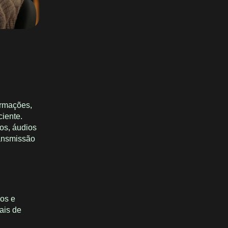
ormações,
iente.
os, áudios
ransmissão
dos e
ais de