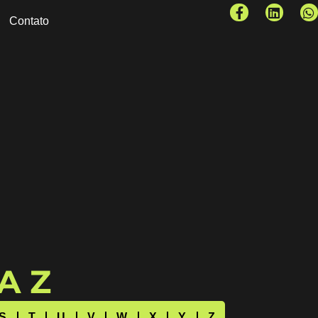
Contato
 A Z
S
T
U
V
W
X
Y
Z