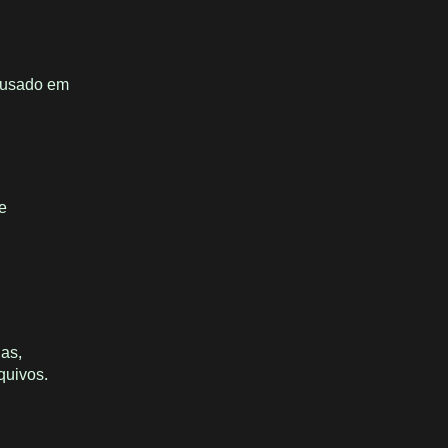
e usado em
e
das,
quivos.