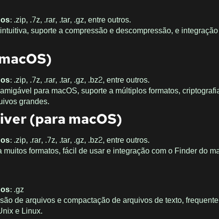
dos
: .zip, .7z, .rar, .tar, .gz, entre outros.
e intuitiva, suporte a compressão e descompressão, e integraçã
 macOS)
dos
: .zip, .7z, .rar, .tar, .gz, .bz2, entre outros.
e amigável para macOS, suporte a múltiplos formatos, criptografi
uivos grandes.
iver (para macOS)
dos
: .zip, .rar, .7z, .tar, .gz, .bz2, entre outros.
a muitos formatos, fácil de usar e integração com o Finder do 
dos
: .gz
são de arquivos e compactação de arquivos de texto, frequent
nix e Linux.