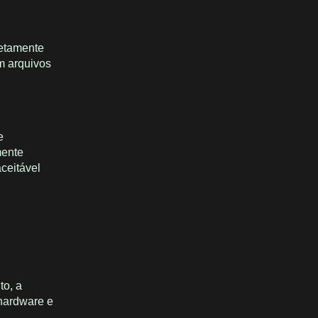
etamente
m arquivos
e
mente
ceitável
to, a
 hardware e