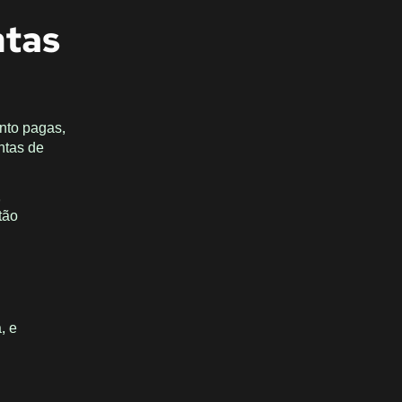
ntas
nto pagas,
ntas de
,
tão
, e