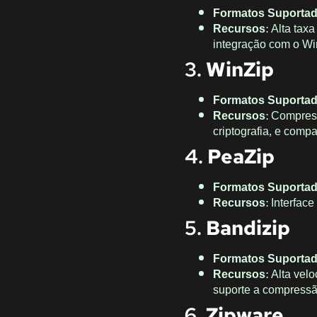
Formatos Suporta
Recursos
: Alta tax
integração com o Wi
3.
WinZip
Formatos Suporta
Recursos
: Compres
criptografia, e compa
4.
PeaZip
Formatos Suporta
Recursos
: Interfac
5.
Bandizip
Formatos Suporta
Recursos
: Alta vel
suporte a compressã
6.
Zipware