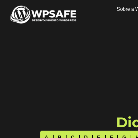
Sobre a 
Dic
A
B
C
D
E
F
G