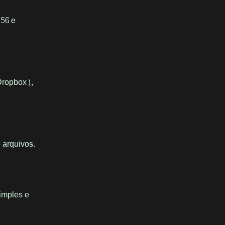
256 e
Dropbox),
e arquivos.
simples e