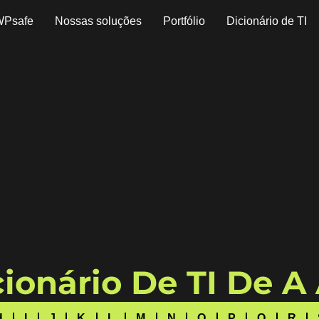
WPsafe
Nossas soluções
Portfólio
Dicionário de TI
ionário De TI De A
H
I
J
K
L
M
N
O
P
Q
R