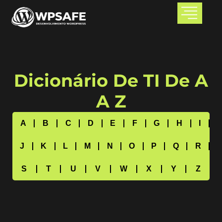
Dicionário De TI De A
A Z
A
B
C
D
E
F
G
H
I
J
K
L
M
N
O
P
Q
R
S
T
U
V
W
X
Y
Z