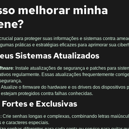
so melhorar minha
ene?
 crucial para proteger suas informações e sistemas contra ame
lgumas práticas e estratégias eficazes para aprimorar sua ciber
eus Sistemas Atualizados
ftware
: Instale atualizações de segurança e patches para sist
cativos regularmente. Essas atualizações frequentemente corri
 segurança.
: Atualize o firmware do hardware e os drivers dos dispositivos 
 estejam protegidos contra falhas conhecidas.
Fortes e Exclusivas
s
: Crie senhas longas e complexas, combinando letras maiúscul
 e caracteres especiais.
ilize senhas diferentes para cada conta ou serviço para evitar 