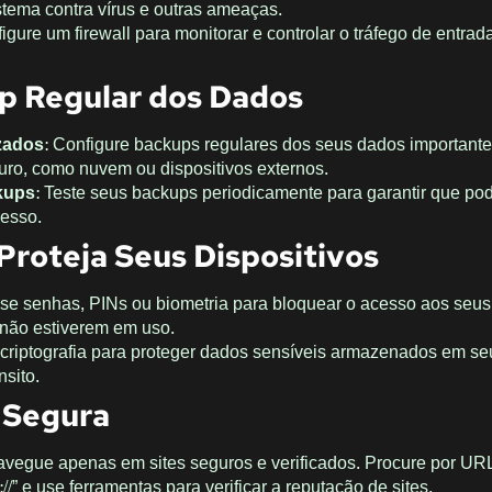
stema contra vírus e outras ameaças.
nfigure um firewall para monitorar e controlar o tráfego de entrad
p Regular dos Dados
zados
: Configure backups regulares dos seus dados importante
o, como nuvem ou dispositivos externos.
kups
: Teste seus backups periodicamente para garantir que po
esso.
Proteja Seus Dispositivos
Use senhas, PINs ou biometria para bloquear o acesso aos seus
 não estiverem em uso.
ze criptografia para proteger dados sensíveis armazenados em se
nsito.
 Segura
avegue apenas em sites seguros e verificados. Procure por UR
/” e use ferramentas para verificar a reputação de sites.