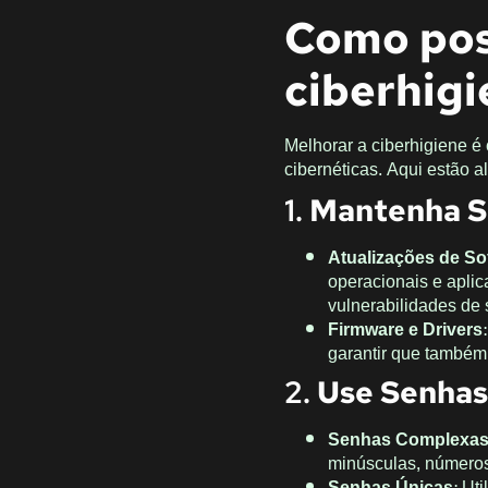
Como pos
ciberhigi
Melhorar a ciberhigiene é
cibernéticas. Aqui estão a
1.
Mantenha S
Atualizações de So
operacionais e apli
vulnerabilidades de
Firmware e Drivers
garantir que também
2.
Use Senhas 
Senhas Complexa
minúsculas, números
Senhas Únicas
: Ut