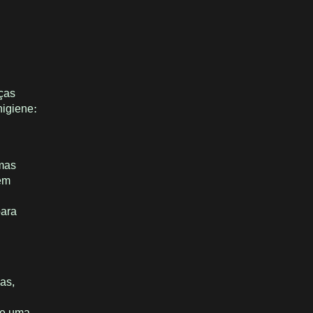
aças
higiene:
emas
gem
para
as,
que uma