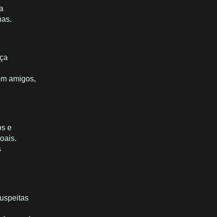
a
has.
nça
om amigos,
os e
oais.
s
suspeitas