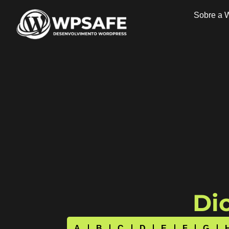
Sobre a 
Dic
A
B
C
D
E
F
G