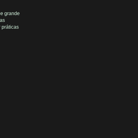
de grande
ças
 práticas