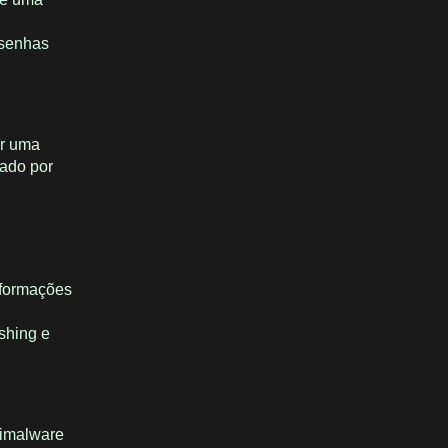
 senhas
ar uma
ado por
nformações
shing e
timalware