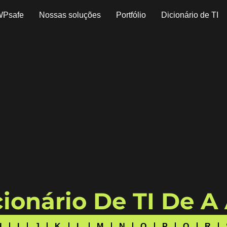
WPsafe
Nossas soluções
Portfólio
Dicionário de TI
ionário De TI De A
H
I
J
K
L
M
N
O
P
Q
R