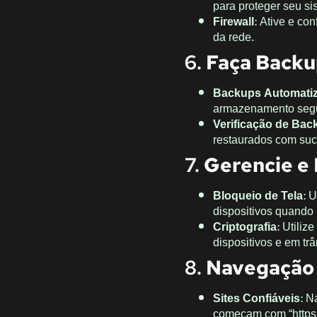
para proteger seu si
Firewall
: Ative e co
da rede.
6.
Faça Backu
Backups Automati
armazenamento segur
Verificação de Bac
restaurados com suc
7.
Gerencie e 
Bloqueio de Tela
: 
dispositivos quando
Criptografia
: Utili
dispositivos e em trâ
8.
Navegação
Sites Confiáveis
: N
começam com “https:/