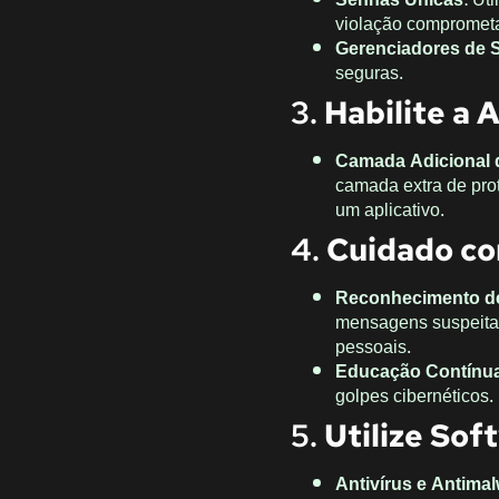
violação comprometa
Gerenciadores de 
seguras.
3.
Habilite a 
Camada Adicional 
camada extra de pro
um aplicativo.
4.
Cuidado co
Reconhecimento d
mensagens suspeitas.
pessoais.
Educação Contínu
golpes cibernéticos.
5.
Utilize So
Antivírus e Antima