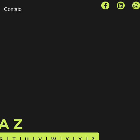
Contato
 A Z
S
T
U
V
W
X
Y
Z