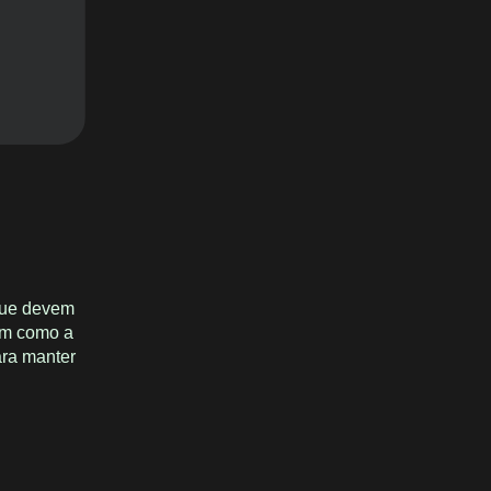
 que devem
sim como a
ara manter