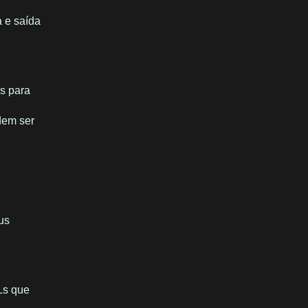
a e saída
s para
dem ser
us
Ls que