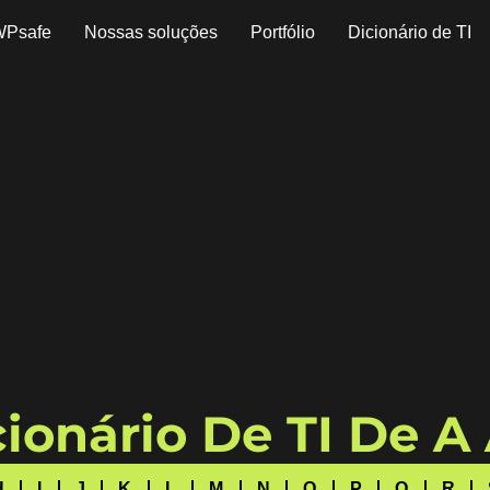
WPsafe
Nossas soluções
Portfólio
Dicionário de TI
ionário De TI De A
H
I
J
K
L
M
N
O
P
Q
R