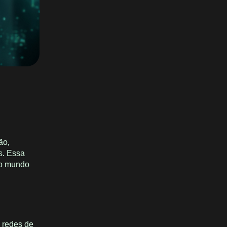
ão,
s. Essa
 o mundo
e redes de