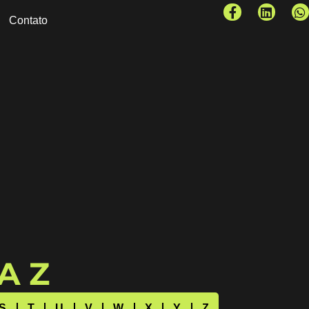
Contato
 A Z
S
T
U
V
W
X
Y
Z