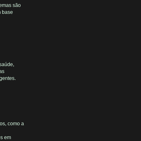
temas são
m base
 saúde,
cas
igentes.
dos, como a
cos em