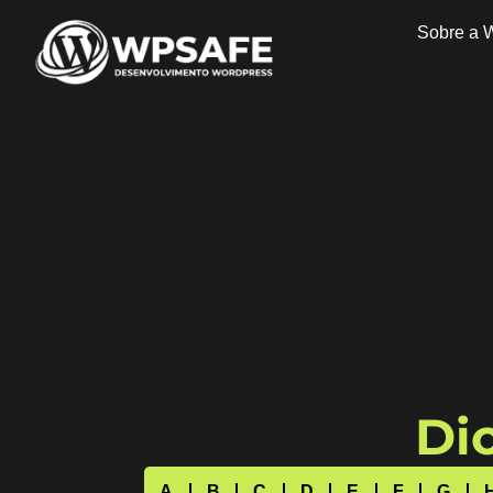
Sobre a 
Dic
A
B
C
D
E
F
G