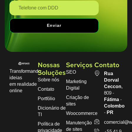
Enviar
Nossas
Serviços
Contato
Transformando
SEO
Soluções
Rua
ideias
Sobre nós
Dorval
Marketing
em realidade
Ceccon,
Digital
Contato
online
809 -
Criação de
Portfólio
Fátima -
sites
Colombo
Dicionário de
- PR
Woocommerce
TI
comercial@w
Manutenção
Política de
de sites
privacidade
+55 41 9