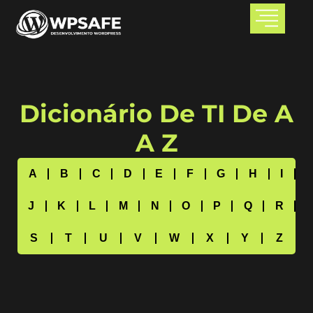
Dicionário De TI De A
A Z
A
B
C
D
E
F
G
H
I
J
K
L
M
N
O
P
Q
R
S
T
U
V
W
X
Y
Z