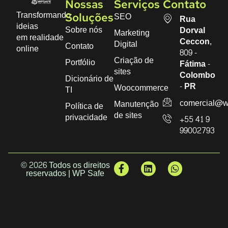
Nossas
Serviços
Contato
Transformando
SEO
Soluções
Rua
ideias
Sobre nós
Dorval
Marketing
em realidade
Ceccon,
Digital
Contato
online
809 -
Criação de
Portfólio
Fátima -
sites
Colombo
Dicionário de
- PR
Woocommerce
TI
comercial@w
Manutenção
Política de
de sites
privacidade
+55 41 9
99002793
© 2026 Todos os direitos
reservados | WP Safe