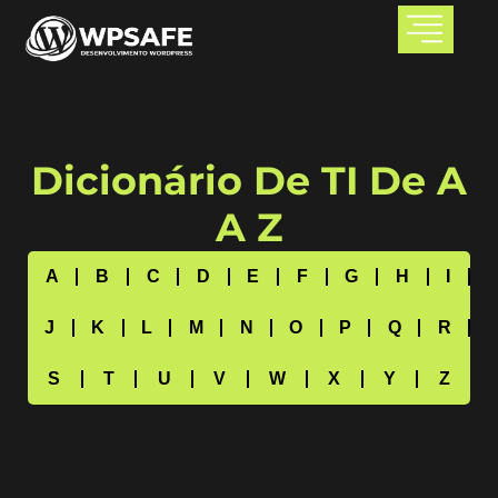
Dicionário De TI De A
A Z
A
B
C
D
E
F
G
H
I
J
K
L
M
N
O
P
Q
R
S
T
U
V
W
X
Y
Z