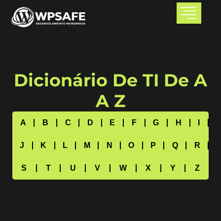
Dicionário De TI De A
A Z
A
B
C
D
E
F
G
H
I
J
K
L
M
N
O
P
Q
R
S
T
U
V
W
X
Y
Z