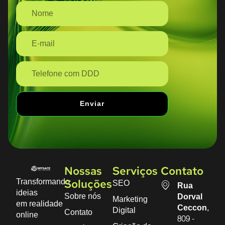
Enviar
Nossas
Serviços
Contato
Transformando
SEO
Soluções
Rua
ideias
Sobre nós
Dorval
Marketing
em realidade
Ceccon,
Digital
Contato
online
809 -