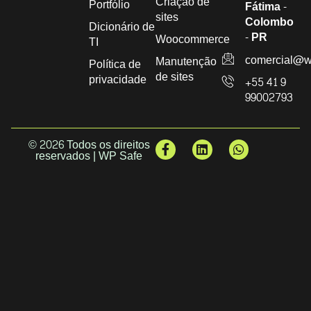
Criação de
Portfólio
Fátima -
sites
Colombo
Dicionário de
- PR
Woocommerce
TI
comercial@w
Manutenção
Política de
de sites
privacidade
+55 41 9
99002793
© 2026 Todos os direitos
reservados | WP Safe