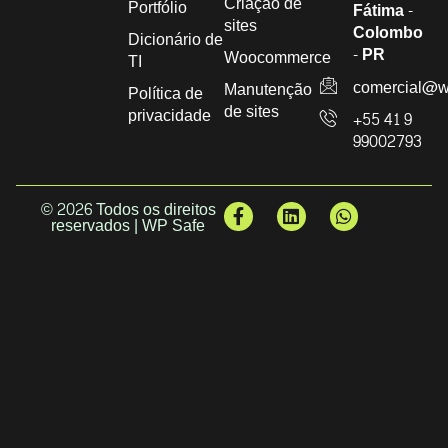
Criação de
Portfólio
Fátima -
sites
Colombo
Dicionário de
- PR
Woocommerce
TI
comercial@w
Manutenção
Política de
de sites
privacidade
+55 41 9
99002793
© 2026 Todos os direitos
reservados | WP Safe