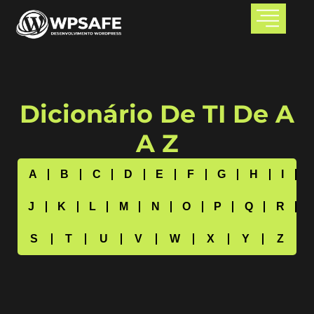
Dicionário De TI De A
A Z
A
B
C
D
E
F
G
H
I
J
K
L
M
N
O
P
Q
R
S
T
U
V
W
X
Y
Z