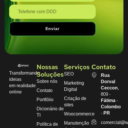
Enviar
Nossas
Serviços
Contato
Transformando
SEO
Soluções
Rua
ideias
Sobre nós
Dorval
Marketing
em realidade
Ceccon,
Digital
Contato
online
809 -
Criação de
Portfólio
Fátima -
sites
Colombo
Dicionário de
- PR
Woocommerce
TI
comercial@w
Manutenção
Política de