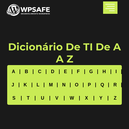
Dicionário De TI De A
A Z
A
B
C
D
E
F
G
H
I
J
K
L
M
N
O
P
Q
R
S
T
U
V
W
X
Y
Z