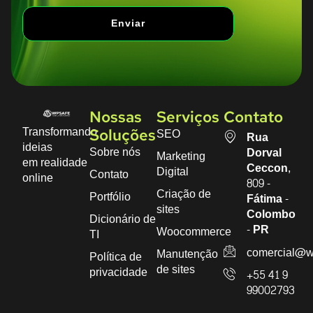
Enviar
Nossas
Serviços
Contato
Transformando
SEO
Soluções
Rua
ideias
Sobre nós
Dorval
Marketing
em realidade
Ceccon,
Digital
Contato
online
809 -
Criação de
Portfólio
Fátima -
sites
Colombo
Dicionário de
- PR
Woocommerce
TI
comercial@w
Manutenção
Política de
de sites
privacidade
+55 41 9
99002793