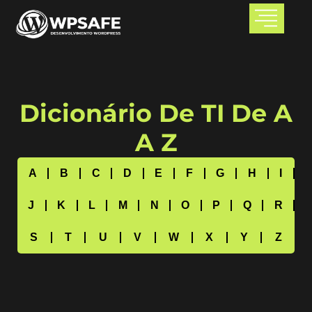
Dicionário De TI De A
A Z
A
B
C
D
E
F
G
H
I
J
K
L
M
N
O
P
Q
R
S
T
U
V
W
X
Y
Z