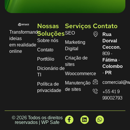
Nossas
Serviços
Contato
Transformando
SEO
Soluções
Rua
ideias
Sobre nós
Dorval
Marketing
em realidade
Ceccon,
Digital
Contato
online
809 -
Criação de
Portfólio
Fátima -
sites
Colombo
Dicionário de
- PR
Woocommerce
TI
comercial@w
Manutenção
Política de
de sites
privacidade
+55 41 9
99002793
© 2026 Todos os direitos
reservados | WP Safe