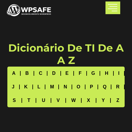
Dicionário De TI De A
A Z
A
B
C
D
E
F
G
H
I
J
K
L
M
N
O
P
Q
R
S
T
U
V
W
X
Y
Z