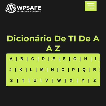
Dicionário De TI De A
A Z
A
B
C
D
E
F
G
H
I
J
K
L
M
N
O
P
Q
R
S
T
U
V
W
X
Y
Z