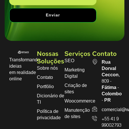
Enviar
Nossas
Serviços
Contato
Transformando
SEO
Soluções
Rua
ideias
Sobre nós
Dorval
Marketing
em realidade
Ceccon,
Digital
Contato
online
809 -
Criação de
Portfólio
Fátima -
sites
Colombo
Dicionário de
- PR
Woocommerce
TI
comercial@w
Manutenção
Política de
de sites
privacidade
+55 41 9
99002793