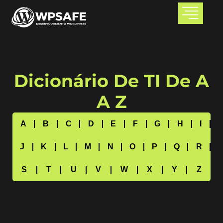
Dicionário De TI De A
A Z
A
B
C
D
E
F
G
H
I
J
K
L
M
N
O
P
Q
R
S
T
U
V
W
X
Y
Z