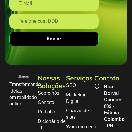
Enviar
Nossas
Serviços
Contato
Transformando
SEO
Soluções
Rua
ideias
Sobre nós
Dorval
Marketing
em realidade
Ceccon,
Digital
Contato
online
809 -
Criação de
Portfólio
Fátima -
sites
Colombo
Dicionário de
- PR
Woocommerce
TI