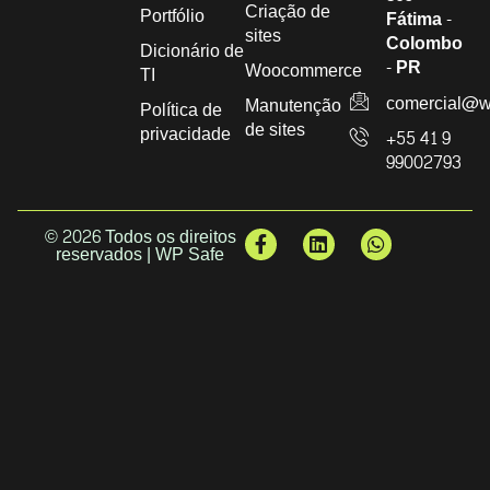
Criação de
Portfólio
Fátima -
sites
Colombo
Dicionário de
- PR
Woocommerce
TI
comercial@w
Manutenção
Política de
de sites
privacidade
+55 41 9
99002793
© 2026 Todos os direitos
reservados | WP Safe