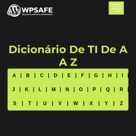
Dicionário De TI De A
A Z
A
B
C
D
E
F
G
H
I
J
K
L
M
N
O
P
Q
R
S
T
U
V
W
X
Y
Z