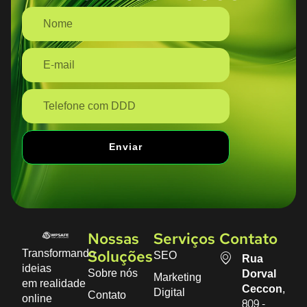
Enviar
Nossas
Serviços
Contato
Transformando
SEO
Soluções
Rua
ideias
Sobre nós
Dorval
Marketing
em realidade
Ceccon,
Digital
Contato
online
809 -